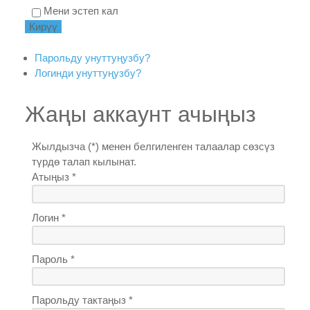
Мени эстеп кал
Парольду унуттуңузбу?
Логинди унуттуңузбу?
Жаңы аккаунт ачыңыз
Жылдызча (*) менен белгиленген талаалар сөзсүз
түрдө талап кылынат.
Атыңыз *
Логин *
Пароль *
Парольду тактаңыз *