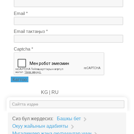
Email *
Email тактаңыз *
Captcha *
Каттоо
KG |
RU
Искать...
Сиз бул жердесиз:
Башкы бет
Окуу жайынын адабияты
Мугалимдер жана окутуучулар үчүн