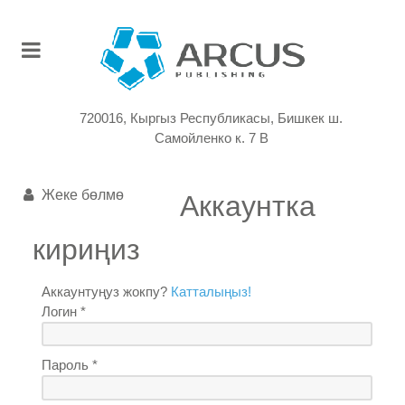
720016, Кыргыз Республикасы, Бишкек ш.
Самойленко к. 7 В
Жеке бөлмө
Аккаунтка
кириңиз
Аккаунтуңуз жокпу?
Катталыңыз!
Логин *
Пароль *