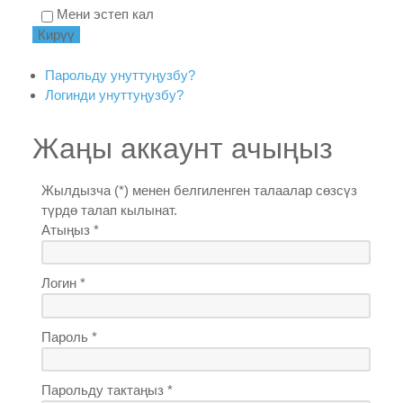
Мени эстеп кал
Парольду унуттуңузбу?
Логинди унуттуңузбу?
Жаңы аккаунт ачыңыз
Жылдызча (*) менен белгиленген талаалар сөзсүз
түрдө талап кылынат.
Атыңыз *
Логин *
Пароль *
Парольду тактаңыз *