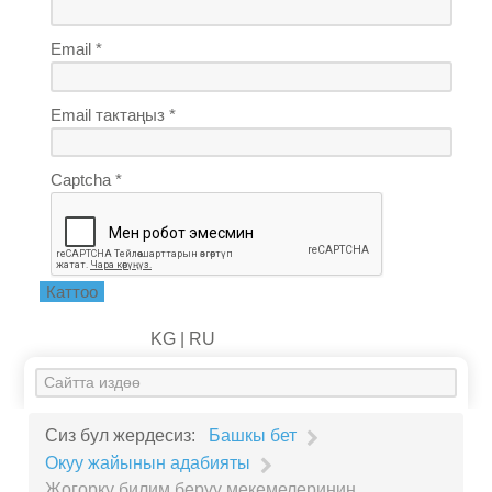
Email *
Email тактаңыз *
Captcha *
Каттоо
KG |
RU
Искать...
Сиз бул жердесиз:
Башкы бет
Окуу жайынын адабияты
Жогорку билим берүү мекемелеринин