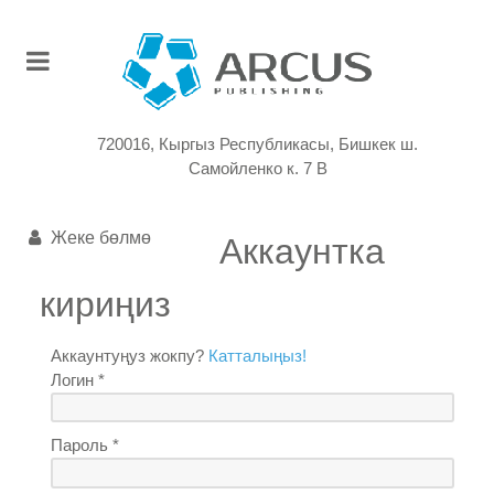
720016, Кыргыз Республикасы, Бишкек ш.
Самойленко к. 7 В
Жеке бөлмө
Аккаунтка
кириңиз
Аккаунтуңуз жокпу?
Катталыңыз!
Логин *
Пароль *