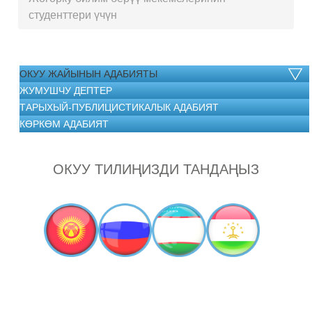
студенттери үчүн
ОКУУ ЖАЙЫНЫН АДАБИЯТЫ
ЖУМУШЧУ ДЕПТЕР
ТАРЫХЫЙ-ПУБЛИЦИСТИКАЛЫК АДАБИЯТ
КӨРКӨМ АДАБИЯТ
ОКУУ ТИЛИҢИЗДИ ТАНДАҢЫЗ