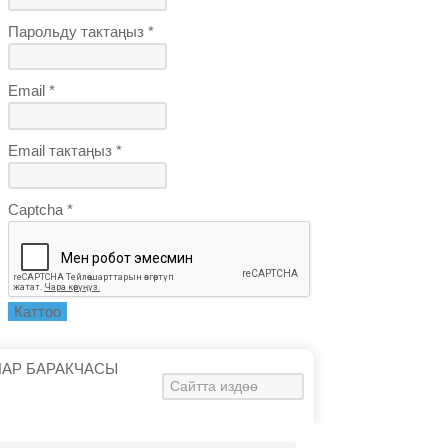
Парольду тактаңыз *
Email *
Email тактаңыз *
Captcha *
Каттоо
ЛАР БАРАКЧАСЫ
Искать...