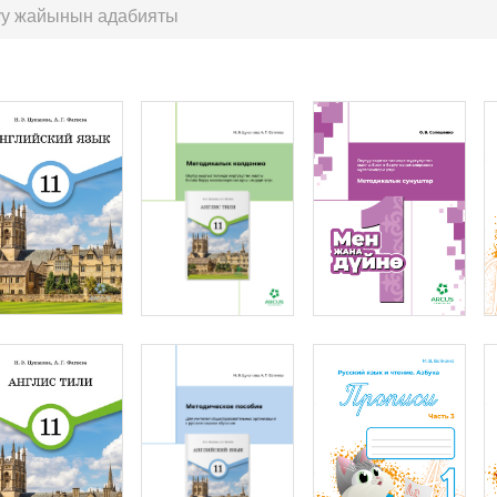
уу жайынын адабияты