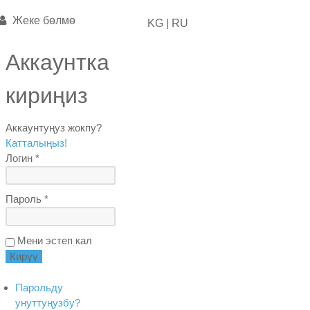
Жеке бөлмө
KG |
RU
Аккаунтка
кириңиз
Аккаунтуңуз жокпу?
Катталыңыз!
Логин *
Пароль *
Мени эстеп кал
Парольду
унуттуңузбу?