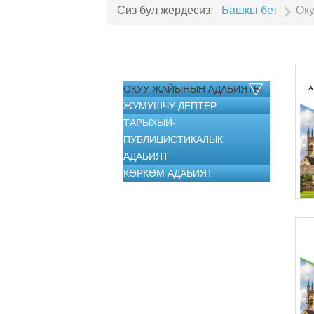
Сиз бул жердесиз:
Башкы бет
Ок
ОКУУ ЖАЙЫНЫН АДАБИЯТЫ
ЖУМУШЧУ ДЕПТЕР
ТАРЫХЫЙ-
ПУБЛИЦИСТИКАЛЫК
АДАБИЯТ
КӨРКӨМ АДАБИЯТ