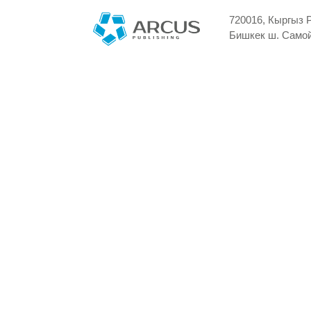
720016, Кыргыз 
Бишкек ш. Самой