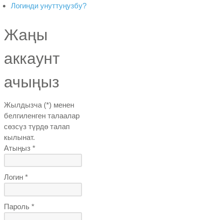
Логинди унуттуңузбу?
Жаңы
аккаунт
ачыңыз
Жылдызча (*) менен
белгиленген талаалар
сөзсүз түрдө талап
кылынат.
Атыңыз *
Логин *
Пароль *