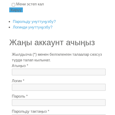
Мени эстеп кал
Парольду унуттуңузбу?
Логинди унуттуңузбу?
Жаңы аккаунт ачыңыз
Жылдызча (*) менен белгиленген талаалар сөзсүз
түрдө талап кылынат.
Атыңыз *
Логин *
Пароль *
Парольду тактаңыз *