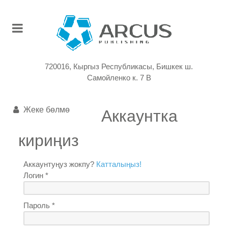
720016, Кыргыз Республикасы, Бишкек ш.
Самойленко к. 7 В
Жеке бөлмө
Аккаунтка
кириңиз
Аккаунтуңуз жокпу?
Катталыңыз!
Логин *
Пароль *