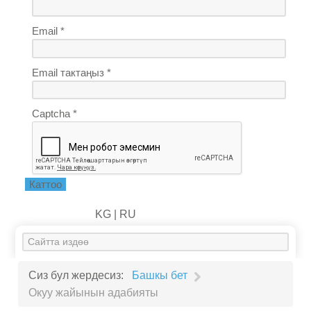
Email *
Email тактаңыз *
Captcha *
Каттоо
KG |
RU
Искать...
Сиз бул жердесиз:
Башкы бет
Окуу жайынын адабияты